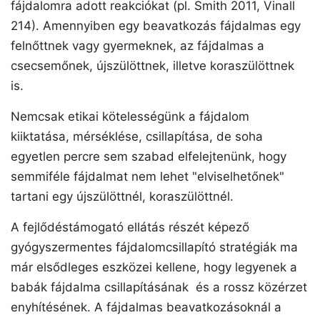
fájdalomra adott reakciókat (pl. Smith 2011, Vinall
214). Amennyiben egy beavatkozás fájdalmas egy
felnőttnek vagy gyermeknek, az fájdalmas a
csecsemőnek, újszülöttnek, illetve koraszülöttnek
is.
Nemcsak etikai kötelességünk a fájdalom
kiiktatása, mérséklése, csillapítása, de soha
egyetlen percre sem szabad elfelejtenünk, hogy
semmiféle fájdalmat nem lehet "elviselhetőnek"
tartani egy újszülöttnél, koraszülöttnél.
A fejlődéstámogató ellátás részét képező
gyógyszermentes fájdalomcsillapító stratégiák ma
már elsődleges eszközei kellene, hogy legyenek a
babák fájdalma csillapításának és a rossz közérzet
enyhítésének. A fájdalmas beavatkozásoknál a