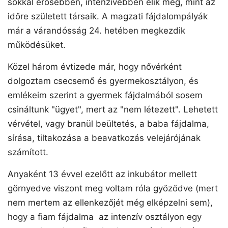
sokkal erősebben, intenzívebben élik meg, mint az
időre született társaik. A magzati fájdalompályák
már a várandósság 24. hetében megkezdik
működésüket.
Közel három évtizede már, hogy nővérként
dolgoztam csecsemő és gyermekosztályon, és
emlékeim szerint a gyermek fájdalmából sosem
csináltunk "ügyet", mert az "nem létezett". Lehetett
vérvétel, vagy branül beültetés, a baba fájdalma,
sírása, tiltakozása a beavatkozás velejárójának
számított.
Anyaként 13 évvel ezelőtt az inkubátor mellett
görnyedve viszont meg voltam róla győződve (mert
nem mertem az ellenkezőjét még elképzelni sem),
hogy a fiam fájdalma az intenzív osztályon egy