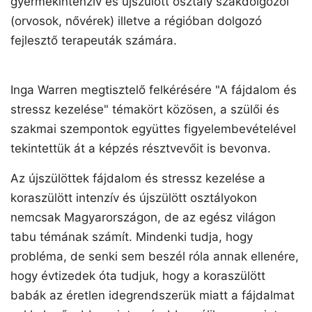
gyermekintenzív és újszülött osztály szakdolgozói
(orvosok, nővérek) illetve a régióban dolgozó
fejlesztő terapeuták számára.
Inga Warren megtisztelő felkérésére "A fájdalom és
stressz kezelése" témakört közösen, a szülői és
szakmai szempontok együttes figyelembevételével
tekintettük át a képzés résztvevőit is bevonva.
Az újszülöttek fájdalom és stressz kezelése a
koraszülött intenzív és újszülött osztályokon
nemcsak Magyarországon, de az egész világon
tabu témának számít. Mindenki tudja, hogy
probléma, de senki sem beszél róla annak ellenére,
hogy évtizedek óta tudjuk, hogy a koraszülött
babák az éretlen idegrendszerük miatt a fájdalmat