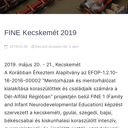
FINE Kecskemét 2019
2019.05.30
Becsült olvasási idő: 3 perc
2019. május 20. - 21., Kecskemét
A Korábban Érkeztem Alapítvány az EFOP-1.2.10-
16-2016-00002 "Mentorházak és mentorhálózat
kialakítása koraszülöttek és családjaik számára a
Dél-Alföld Régióban" projektjén belül FINE 1 (Family
and Infant Neurodevelopmental Education) képzést
szervezett a kecskeméti, gyulai, szegedi, bajai,
békéscsabai és kiskunhalasi koraszülött intenzív,