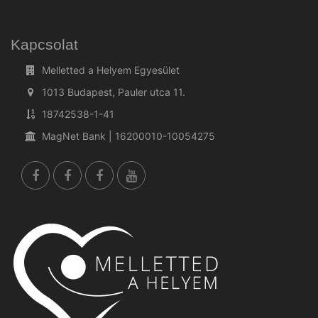
Kapcsolat
Melletted a Helyem Egyesület
1013 Budapest, Pauler utca 11.
18742538-1-41
MagNet Bank | 16200010-10054275