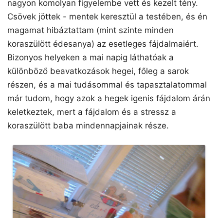
nagyon komolyan figyelembe vett és kezelt tény.
Csövek jöttek - mentek keresztül a testében, és én
magamat hibáztattam (mint szinte minden
koraszülött édesanya) az esetleges fájdalmaiért.
Bizonyos helyeken a mai napig láthatóak a
különböző beavatkozások hegei, főleg a sarok
részen, és a mai tudásommal és tapasztalatommal
már tudom, hogy azok a hegek igenis fájdalom árán
keletkeztek, mert a fájdalom és a stressz a
koraszülött baba mindennapjainak része.