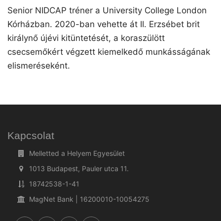
Senior NIDCAP tréner a University College London
Kórházban. 2020-ban vehette át II. Erzsébet brit
királynő újévi kitüntetését, a koraszülött
csecsemőkért végzett kiemelkedő munkásságának
elismeréseként.
Kapcsolat
Melletted a Helyem Egyesület
1013 Budapest, Pauler utca 11.
18742538-1-41
MagNet Bank | 16200010-10054275